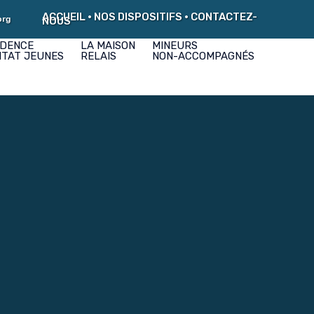
ACCUEIL
•
NOS DISPOSITIFS
•
CONTACTEZ-
org
NOUS
IDENCE
LA MAISON
MINEURS
ITAT JEUNES
RELAIS
NON-ACCOMPAGNÉS