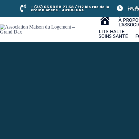
+ (33) 05 58 58 97 58 / 112 bis rue de la
Lundi,
17h30
croix blanche - 40100 DAX
À PROPO
L'ASSOCI
LITS HALTE
SOINS SANTÉ
F