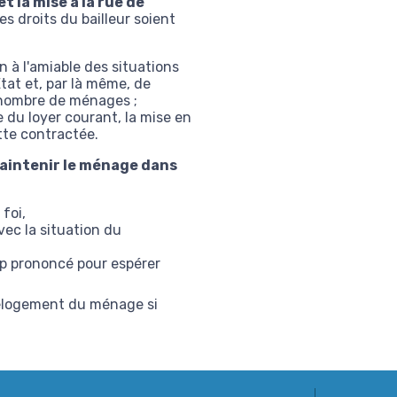
t la mise à la rue de
es droits du bailleur soient
on à l'amiable des situations
tat et, par là même, de
 nombre de ménages ;
e du loyer courant, la mise en
tte contractée.
maintenir le ménage dans
foi,
ec la situation du
trop prononcé pour espérer
 relogement du ménage si