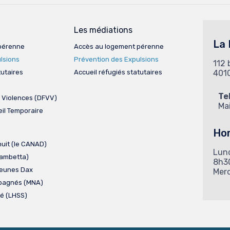
Les médiations
La
pérenne
Accès au logement pérenne
lsions
Prévention des Expulsions
112 
tutaires
Accueil réfugiés statutaires
401
Te
 Violences (DFVV)
Mai
il Temporaire
Hor
nuit (le CANAD)
Lund
Gambetta)
8h3
Jeunes Dax
Mer
pagnés (MNA)
té (LHSS)