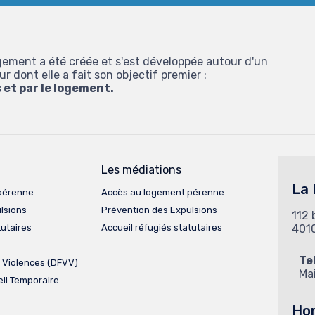
ement a été créée et s'est développée autour d'un
 dont elle a fait son objectif premier :
s et par le logement.
Les médiations
La
pérenne
Accès au logement pérenne
lsions
Prévention des Expulsions
112 
tutaires
Accueil réfugiés statutaires
401
Te
 Violences (DFVV)
Mai
il Temporaire
Hor