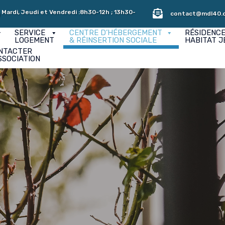
 Mardi, Jeudi et Vendredi :8h30-12h ; 13h30-
contact@mdl40.
SERVICE
CENTRE D’HÉBERGEMENT
RÉSIDENC
LOGEMENT
& RÉINSERTION SOCIALE
HABITAT J
NTACTER
SSOCIATION