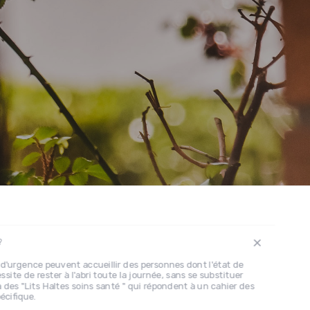
?
 d'urgence peuvent accueillir des personnes dont l'état de
site de rester à l'abri toute la journée, sans se substituer
à des "Lits Haltes soins santé " qui répondent à un cahier des
écifique.