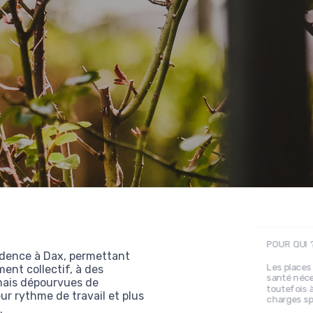
POUR QUI 
sidence à Dax, permettant
Les places
ment collectif, à des
santé néces
 mais dépourvues de
toutefois 
eur rythme de travail et plus
charges sp
.