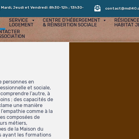
 Mardi, Jeudi et Vendredi :8h30-12h ; 13h30-
contact@mdl40.
SERVICE
CENTRE D’HÉBERGEMENT
RÉSIDENC
LOGEMENT
& RÉINSERTION SOCIALE
HABITAT J
NTACTER
SSOCIATION
 de personnes en
essionnelle et sociale,
comprendre l’autre, à
ins ; des capacités de
éclame une manière
à l’empathie comme à la
aires composées de
urs métiers,
pes de la Maison du
 ayant les formations