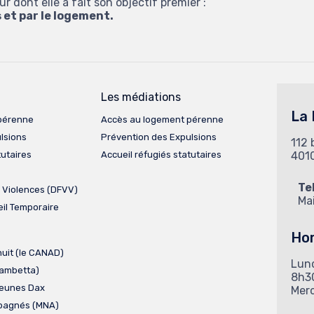
 dont elle a fait son objectif premier :
s et par le logement.
Les médiations
La
pérenne
Accès au logement pérenne
lsions
Prévention des Expulsions
112 
tutaires
Accueil réfugiés statutaires
401
Te
 Violences (DFVV)
Mai
il Temporaire
Hor
nuit (le CANAD)
Lund
Gambetta)
8h3
Jeunes Dax
Mer
pagnés (MNA)