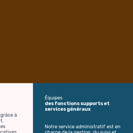
Équipes
des fonctions supports et
services généraux
 grâce à
t,
nes
Notre service administratif est en
ocatives,
charge de la gestion, du suivi et