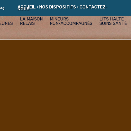
ACCUEIL
•
NOS DISPOSITIFS
•
CONTACTEZ-
org
NOUS
E
LA MAISON
MINEURS
LITS HALTE
EUNES
RELAIS
NON-ACCOMPAGNÉS
SOINS SANTÉ