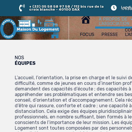
+ (33) 05 58 58 97 58 / 112 bis rue de la
Lundi,
17h30
croix blanche - 40100 DAX
À PROPOS DE
L'ASSOCIATION
CO
FOCUS
PRESSE
L'A
NOS
ÉQUIPES
L’accueil, l’orientation, la prise en charge et le suivi
difficulté, comme de jeunes en cours d’insertion prof
demandent des capacités d’écoute ; des capacités à 
appréhender ses problématiques et entendre ses beso
conseil, d’orientation et d’accompagnement. Cela r
d’être qui rassure, conforte et cadre ; une capacité 
distanciation. Cela exige des équipes pluridisciplin
professionnels, en nombre suffisant, bien formés à le
conscients de l’importance de leur mission. Les équi
Logement sont toutes composées par des personnels